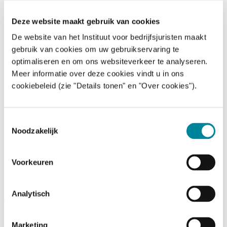
strategisch partnershipmodel
Deze website maakt gebruik van cookies
Home
/
Nieuws
/
Het Instituut voor bedrijfsjuristen versterkt kennisplatform en
De website van het Instituut voor bedrijfsjuristen maakt
& media
introduceert nieuw strategisch partnershipmodel
gebruik van cookies om uw gebruikservaring te
optimaliseren en om ons websiteverkeer te analyseren.
Meer informatie over deze cookies vindt u in ons
cookiebeleid (zie "Details tonen" en "Over cookies").
Toestemmingsselectie
News
Noodzakelijk
2 juli 2020
De bedrijfsjurist verkeert in de bijzondere positie, die ook zijn kracht
Voorkeuren
is, om vanuit de onderneming zelf, juridische adviezen te geven,
waardoor hij een beter inzicht bekomt in de activiteiten en processen
van de onderneming. Zijn maatschappelijke rol wint meer en meer
Analytisch
aan belang.
Het IBJ zet zijn positionering als toonaangevend platform voor de
bedrijfsjurist om in de praktijk met zijn vernieuwde strategische
Marketing