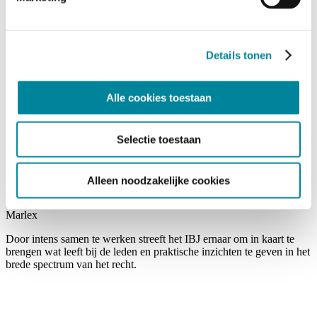
partnershipmodel, dat vandaag wordt voorgesteld.
GOLD
Details tonen
Crowell & Moring
SILVER
Alle cookies toestaan
Claeys & Engels, Deloitte Legal, NautaDutilh, Philippe & Partners,
Van Olmen & Wynant en Vialegis
Selectie toestaan
BRONZE
Freshfields, Kluwer, Larcier, Loyens & Loeff en Stibbe
Alleen noodzakelijke cookies
REGIONAL
Marlex
Door intens samen te werken streeft het IBJ ernaar om in kaart te
brengen wat leeft bij de leden en praktische inzichten te geven in het
brede spectrum van het recht.