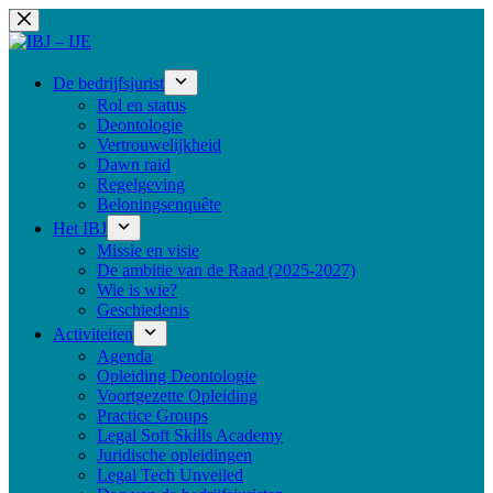
Ga
naar
de
inhoud
De bedrijfsjurist
Rol en status
Deontologie
Vertrouwelijkheid
Dawn raid
Regelgeving
Beloningsenquête
Het IBJ
Missie en visie
De ambitie van de Raad (2025-2027)
Wie is wie?
Geschiedenis
Activiteiten
Agenda
Opleiding Deontologie
Voortgezette Opleiding
Practice Groups
Legal Soft Skills Academy
Juridische opleidingen
Legal Tech Unveiled