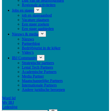
Dag van de bedrijfsjuristen
Regionale activiteiten
Jobs en stages
job en stageaanbod
Vacature plaatsen
Een stage zoeken
Een stage aanbieden
Nieuws & media
Nieuws
Partnerblog
Bedrijfsjurist in de kijker
Video’s
IBJ Community
Strategische partners
Legal Tech Partners
Academische Partners
Media Partner
Maatschappelijke Partners
Internationale Partners
Andere juridische beroepen
Word lid
My IBJ
Ledenlijst