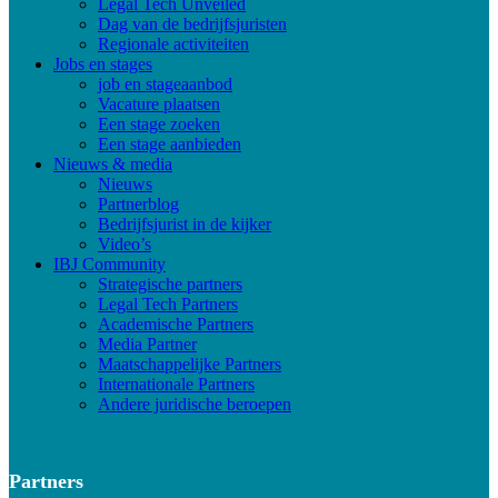
Legal Tech Unveiled
Dag van de bedrijfsjuristen
Regionale activiteiten
Jobs en stages
job en stageaanbod
Vacature plaatsen
Een stage zoeken
Een stage aanbieden
Nieuws & media
Nieuws
Partnerblog
Bedrijfsjurist in de kijker
Video’s
IBJ Community
Strategische partners
Legal Tech Partners
Academische Partners
Media Partner
Maatschappelijke Partners
Internationale Partners
Andere juridische beroepen
Partners