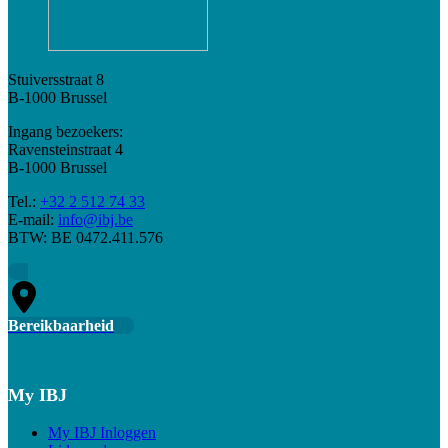
Stuiversstraat 8
B-1000 Brussel
Ingang bezoekers:
Ravensteinstraat 4
B-1000 Brussel
Tel.:
+32 2 512 74 33
E-mail:
info@ibj.be
BTW: BE 0472.411.576
Bereikbaarheid
My IBJ
My IBJ Inloggen