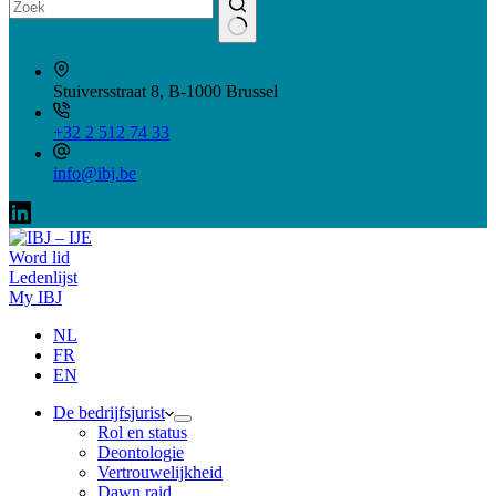
Geen
resultaten
Stuiversstraat 8, B-1000 Brussel
+32 2 512 74 33
info@ibj.be
Word lid
Ledenlijst
My IBJ
NL
FR
EN
De bedrijfsjurist
Rol en status
Deontologie
Vertrouwelijkheid
Dawn raid