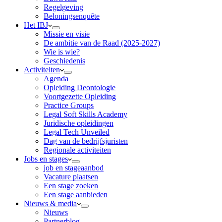
Regelgeving
Beloningsenquête
Het IBJ
Missie en visie
De ambitie van de Raad (2025-2027)
Wie is wie?
Geschiedenis
Activiteiten
Agenda
Opleiding Deontologie
Voortgezette Opleiding
Practice Groups
Legal Soft Skills Academy
Juridische opleidingen
Legal Tech Unveiled
Dag van de bedrijfsjuristen
Regionale activiteiten
Jobs en stages
job en stageaanbod
Vacature plaatsen
Een stage zoeken
Een stage aanbieden
Nieuws & media
Nieuws
Partnerblog