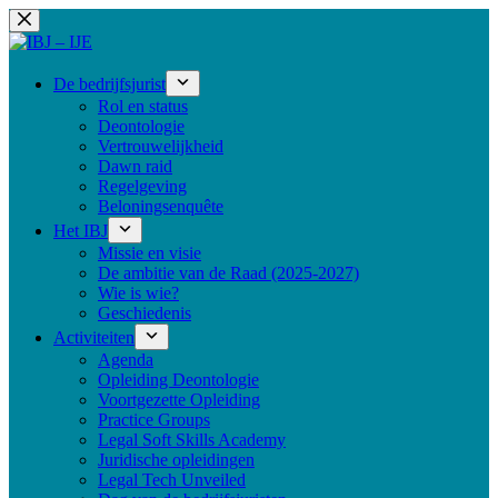
Ga
naar
de
inhoud
De bedrijfsjurist
Rol en status
Deontologie
Vertrouwelijkheid
Dawn raid
Regelgeving
Beloningsenquête
Het IBJ
Missie en visie
De ambitie van de Raad (2025-2027)
Wie is wie?
Geschiedenis
Activiteiten
Agenda
Opleiding Deontologie
Voortgezette Opleiding
Practice Groups
Legal Soft Skills Academy
Juridische opleidingen
Legal Tech Unveiled