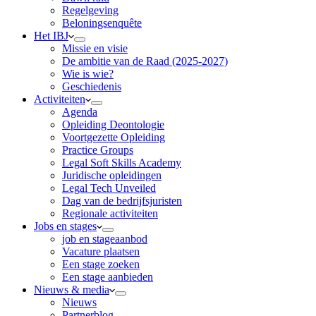
Regelgeving
Beloningsenquête
Het IBJ
Missie en visie
De ambitie van de Raad (2025-2027)
Wie is wie?
Geschiedenis
Activiteiten
Agenda
Opleiding Deontologie
Voortgezette Opleiding
Practice Groups
Legal Soft Skills Academy
Juridische opleidingen
Legal Tech Unveiled
Dag van de bedrijfsjuristen
Regionale activiteiten
Jobs en stages
job en stageaanbod
Vacature plaatsen
Een stage zoeken
Een stage aanbieden
Nieuws & media
Nieuws
Partnerblog