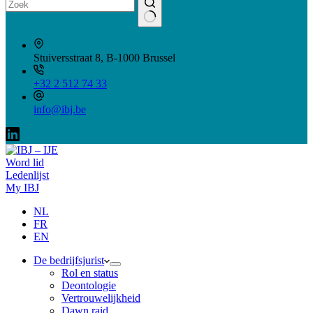
Geen
resultaten
Stuiversstraat 8, B-1000 Brussel
+32 2 512 74 33
info@ibj.be
Word lid
Ledenlijst
My IBJ
NL
FR
EN
De bedrijfsjurist
Rol en status
Deontologie
Vertrouwelijkheid
Dawn raid