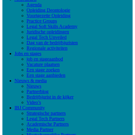
Agenda
Opleiding Deontologie
Voortgezette Opleiding
Practice Groups
Legal Soft Skills Academy
Juridische opleidingen
Legal Tech Unveiled
Dag van de bedrijfsjuristen
Regionale activiteiten
Jobs en stages
job en stageaanbod
Vacature plaatsen
Een stage zoeken
Een stage aanbieden
Nieuws & media
Nieuws
Partnerblog
Bedrijfsjurist in de kijker
Video’s
IBJ Community
Strategische partners
Legal Tech Partners
Academische Partners
Media Partner
Maatschappelijke Partners