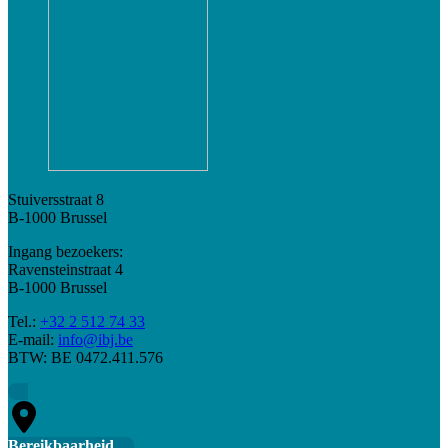
Stuiversstraat 8
B-1000 Brussel
Ingang bezoekers:
Ravensteinstraat 4
B-1000 Brussel
Tel.:
+32 2 512 74 33
E-mail:
info@ibj.be
BTW: BE 0472.411.576
Bereikbaarheid