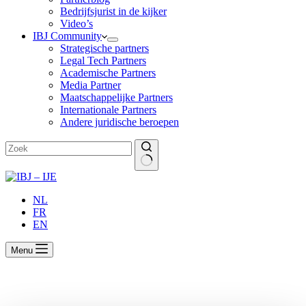
Bedrijfsjurist in de kijker
Video’s
IBJ Community
Strategische partners
Legal Tech Partners
Academische Partners
Media Partner
Maatschappelijke Partners
Internationale Partners
Andere juridische beroepen
Geen
resultaten
NL
FR
EN
Menu
Terugblik op de PRE JOB DAY,
‘Conférences sur les métiers du Droit’ aan de