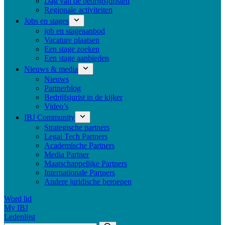
Dag van de bedrijfsjuristen
Regionale activiteiten
Jobs en stages
job en stageaanbod
Vacature plaatsen
Een stage zoeken
Een stage aanbieden
Nieuws & media
Nieuws
Partnerblog
Bedrijfsjurist in de kijker
Video’s
IBJ Community
Strategische partners
Legal Tech Partners
Academische Partners
Media Partner
Maatschappelijke Partners
Internationale Partners
Andere juridische beroepen
Word lid
My IBJ
Ledenlijst