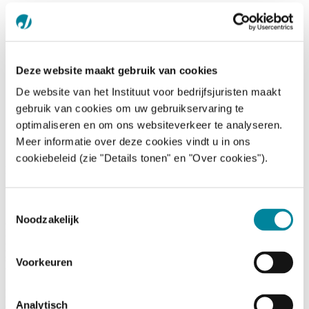
UCLouvain, 12/10/21
Home
/
Nieuws &
/
Terugblik op de PRE JOB DAY, ‘Conférences sur les métiers
media
du Droit’ aan de UCLouvain, 12/10/21
Deze website maakt gebruik van cookies
De website van het Instituut voor bedrijfsjuristen maakt
gebruik van cookies om uw gebruikservaring te
optimaliseren en om ons websiteverkeer te analyseren.
Meer informatie over deze cookies vindt u in ons
cookiebeleid (zie "Details tonen" en "Over cookies").
News
3 november 2021
Toestemmingsselectie
Noodzakelijk
Afgelopen 12 oktober was het zover. Die dag vond de PRE JOB
DAY ‘Conférences sur les métiers du Droit’ aan de UCLouvain
plaats. Wat was dit lang geleden en wat zijn we verheugd dat
studenten na zo een uitdagende periode eindelijk met meer vrijheid
Voorkeuren
terug echt lessen kunnen volgen.
Maar liefst 500 studenten schreven zich in voor dit groots gebeuren
Analytisch
op initiatief van David Renders, “Vice-Doyen aux relations avec les